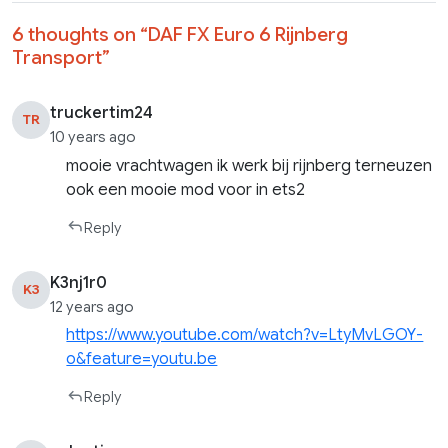
6 thoughts on “
DAF FX Euro 6 Rijnberg
Transport
”
truckertim24
TR
10 years ago
mooie vrachtwagen ik werk bij rijnberg terneuzen
ook een mooie mod voor in ets2
Reply
K3nj1r0
K3
12 years ago
https://www.youtube.com/watch?v=LtyMvLGOY-
o&feature=youtu.be
Reply