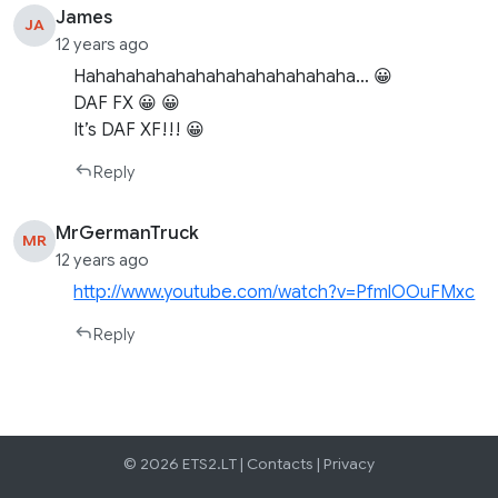
James
JA
12 years ago
Hahahahahahahahahahahahahaha… 😀
DAF FX 😀 😀
It’s DAF XF!!! 😀
Reply
MrGermanTruck
MR
12 years ago
http://www.youtube.com/watch?v=PfmlOOuFMxc
Reply
© 2026 ETS2.LT |
Contacts
|
Privacy