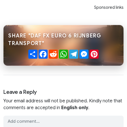
Sponsored links
SHARE "DAF FX EURO 6 RIJNBERG
TRANSPORT"
Share
Facebook
Reddit
WhatsApp
Telegram
Messenger
Pinterest
Leave a Reply
Your email address will not be published. Kindly note that
comments are accepted in
English only
.