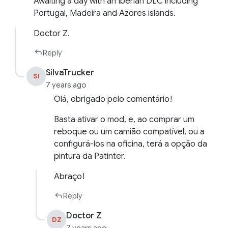
Awaiting a day with an Iberian DLC including
Portugal, Madeira and Azores islands.
Doctor Z.
Reply
SilvaTrucker
SI
7 years ago
Olá, obrigado pelo comentário!
Basta ativar o mod, e, ao comprar um
reboque ou um camião compatível, ou a
configurá-los na oficina, terá a opção da
pintura da Patinter.
Abraço!
Reply
Doctor Z
DZ