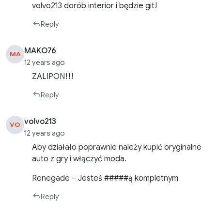
volvo213 dorób interior i będzie git!
Reply
MAKO76
MA
12 years ago
ZALIPON!!!
Reply
volvo213
VO
12 years ago
Aby działało poprawnie należy kupić oryginalne
auto z gry i włączyć moda.
Renegade – Jesteś #####ą kompletnym
Reply