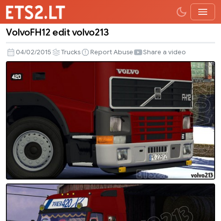
VolvoFH12 edit volvo213
VolvoFH12
edit
04/02/2015
Trucks
Report Abuse
Share a video
volvo213