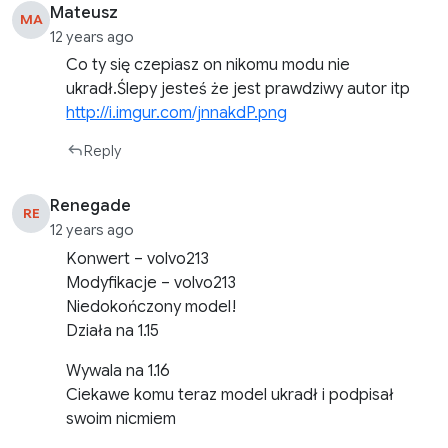
Mateusz
MA
12 years ago
Co ty się czepiasz on nikomu modu nie
ukradł.Ślepy jesteś że jest prawdziwy autor itp
http://i.imgur.com/jnnakdP.png
Reply
Renegade
RE
12 years ago
Konwert – volvo213
Modyfikacje – volvo213
Niedokończony model!
Działa na 1.15
Wywala na 1.16
Ciekawe komu teraz model ukradł i podpisał
swoim nicmiem