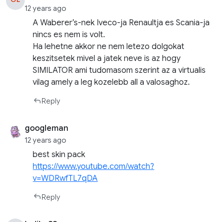
12 years ago
A Waberer’s-nek Iveco-ja Renaultja es Scania-ja
nincs es nem is volt.
Ha lehetne akkor ne nem letezo dolgokat
keszitsetek mivel a jatek neve is az hogy
SIMILATOR ami tudomasom szerint az a virtualis
vilag amely a leg kozelebb all a valosaghoz.
Reply
googleman
12 years ago
best skin pack
https://www.youtube.com/watch?
v=WDRwfTL7qDA
Reply