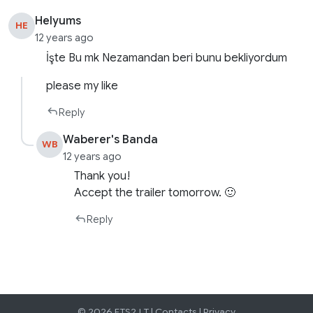
Helyums
HE
12 years ago
İşte Bu mk Nezamandan beri bunu bekliyordum
please my like
Reply
Waberer's Banda
WB
12 years ago
Thank you!
Accept the trailer tomorrow. 🙂
Reply
© 2026 ETS2.LT |
Contacts
|
Privacy