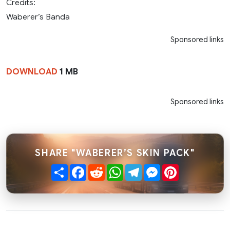
Credits:
Waberer’s Banda
Sponsored links
DOWNLOAD
1 MB
Sponsored links
SHARE "WABERER’S SKIN PACK"
Share
Facebook
Reddit
WhatsApp
Telegram
Messenger
Pinterest