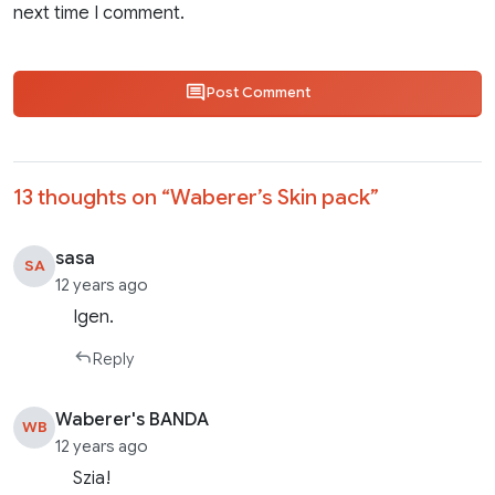
next time I comment.
Post Comment
13 thoughts on “
Waberer’s Skin pack
”
sasa
SA
12 years ago
Igen.
Reply
Waberer's BANDA
WB
12 years ago
Szia!