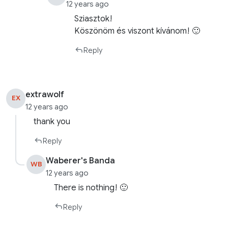
12 years ago
Sziasztok!
Köszönöm és viszont kívánom! 🙂
Reply
extrawolf
EX
12 years ago
thank you
Reply
Waberer's Banda
WB
12 years ago
There is nothing! 🙂
Reply