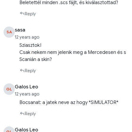
Beletettél minden .scs fájlt, és kiválasztottad?
Reply
sasa
SA
12 years ago
Sziasztok!
Csak nekem nem jelenik meg a Mercedesen és s
Scanián a skin?
Reply
Galos Leo
GL
12 years ago
Bocsanat: a jatek neve az hogy *SIMULATOR*
Reply
Galos Leo
GL