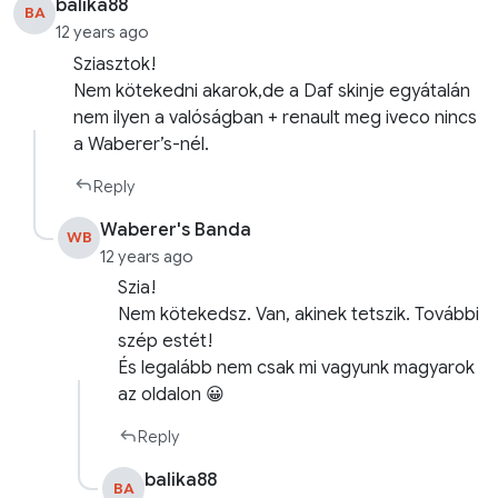
balika88
BA
12 years ago
Sziasztok!
Nem kötekedni akarok,de a Daf skinje egyátalán
nem ilyen a valóságban + renault meg iveco nincs
a Waberer’s-nél.
Reply
Waberer's Banda
WB
12 years ago
Szia!
Nem kötekedsz. Van, akinek tetszik. További
szép estét!
És legalább nem csak mi vagyunk magyarok
az oldalon 😀
Reply
balika88
BA