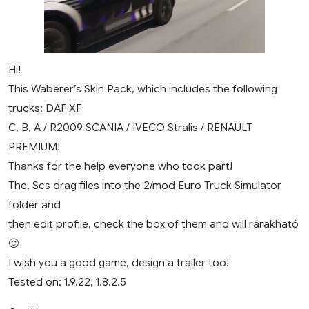
Hi!
This Waberer’s Skin Pack, which includes the following
trucks: DAF XF
C, B, A / R2009 SCANIA / IVECO Stralis / RENAULT
PREMIUM!
Thanks for the help everyone who took part!
The. Scs drag files into the 2/mod Euro Truck Simulator
folder and
then edit profile, check the box of them and will rárakható
🙂
I wish you a good game, design a trailer too!
Tested on: 1.9.22, 1.8.2.5