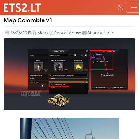
Map Colombia v1
Map
Colombia
26/06/2015
Maps
Report Abuse
Share a video
v1