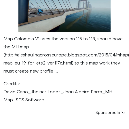
Map Colombia V1 uses the version 1.15 to 1.18, should have
the MH map
(http://alexhaulingcrosseurope.blogspot.com/2015/04/mhap
map-eu-19-for-ets2-ver117x.html) to this map work they
must create new profile …
Credits:
David Cano_Jhoiner Lopez_Jhon Albeiro Parra_MH
Map_SCS Software
Sponsored links