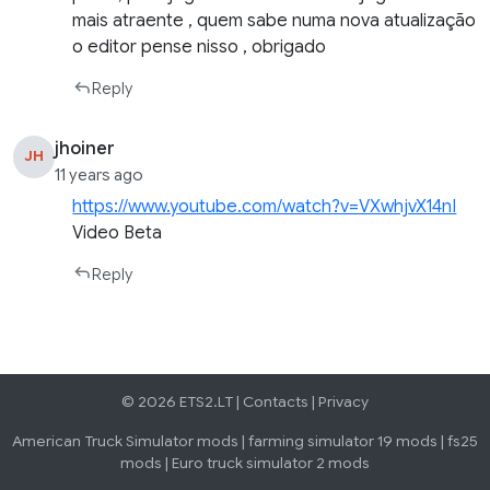
mais atraente , quem sabe numa nova atualização
o editor pense nisso , obrigado
Reply
jhoiner
JH
11 years ago
https://www.youtube.com/watch?v=VXwhjvX14nI
Video Beta
Reply
© 2026 ETS2.LT |
Contacts
|
Privacy
American Truck Simulator mods
|
farming simulator 19 mods
|
fs25
mods
|
Euro truck simulator 2 mods