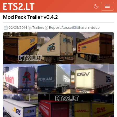
Mod Pack Trailer v0.4.2
Mod
Pack
02/05/2014
Trailers
Report Abuse
Share a video
Trailer
v0.4.2