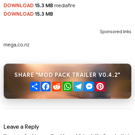
DOWNLOAD
15.3 MB
mediafire
DOWNLOAD
15.3 MB
Sponsored links
mega.co.nz
SHARE "MOD PACK TRAILER V0.4.2"
Share
Facebook
Reddit
WhatsApp
Telegram
Messenger
Pinterest
Leave a Reply