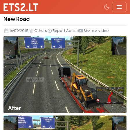
New Road
New
Road
16/09/2015
Others
Report Abuse
Share a video