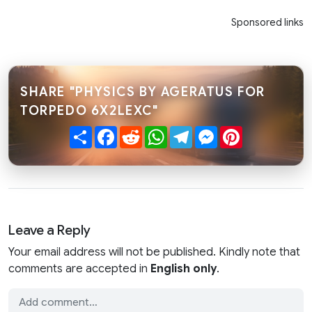
Sponsored links
SHARE "PHYSICS BY AGERATUS FOR
TORPEDO 6X2LEXC"
Share
Facebook
Reddit
WhatsApp
Telegram
Messenger
Pinterest
Leave a Reply
Your email address will not be published. Kindly note that
comments are accepted in
English only
.