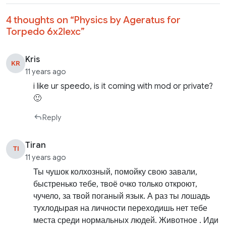
4 thoughts on “
Physics by Ageratus for
Torpedo 6x2lexc
”
Kris
KR
11 years ago
i like ur speedo, is it coming with mod or private?
🙂
Reply
Tiran
TI
11 years ago
Ты чушок колхозный, помойку свою завали,
быстренько тебе, твоё очко только откроют,
чучело, за твой поганый язык. А раз ты лошадь
тухлодырая на личности переходишь нет тебе
места среди нормальных людей. Животное . Иди